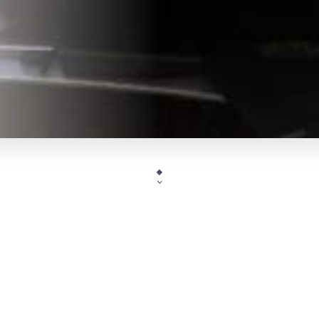
Le meilleur de la cuisine Ori
Dépaysement total : venez découvrir les couscous, l