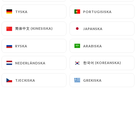
Brochette de poulet
TYSKA
TYSKA
PORTUGISISKA
PORTUGISISKA
21.00€
简体中文 (KINESISKA)
简体中文 (KINESISKA)
JAPANSKA
JAPANSKA
Côte d'agneau - 3pcs
24.00€
RYSKA
RYSKA
ARABISKA
ARABISKA
Souris d'agneau
한국어 (KOREANSKA)
한국어 (KOREANSKA)
NEDERLÄNDSKA
NEDERLÄNDSKA
24.50€
TJECKISKA
TJECKISKA
GREKISKA
GREKISKA
Poulet rôti
19.90€
Merguez - 3pcs
19.90€