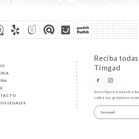
Reciba todas 
CIO
Timgad
ERÍA
EÑA
Ú
Suscríbase a nuestro b
NTACTO
sobre los próximos eve
SOS LEGALES