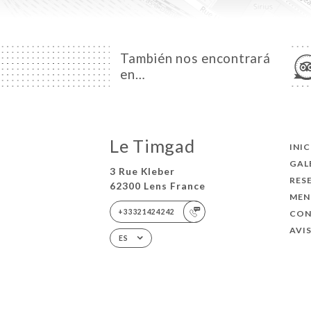
También nos encontrará
en…
Le Timgad
INI
GAL
3 Rue Kleber
RES
62300 Lens France
MEN
+33321424242
CO
AVI
ES