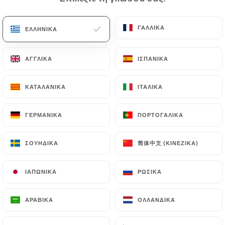
ΓΑΛΛΙΚΆ
ΓΑΛΛΙΚΆ
ΕΛΛΗΝΙΚΆ
ΕΛΛΗΝΙΚΆ
ΑΓΓΛΙΚΆ
ΑΓΓΛΙΚΆ
ΙΣΠΑΝΙΚΆ
ΙΣΠΑΝΙΚΆ
ΚΑΤΑΛΑΝΙΚΆ
ΚΑΤΑΛΑΝΙΚΆ
ΙΤΑΛΙΚΆ
ΙΤΑΛΙΚΆ
941 ΑΞΙΟΛΌΓΗΣΗ
ΓΕΡΜΑΝΙΚΆ
ΓΕΡΜΑΝΙΚΆ
ΠΟΡΤΟΓΑΛΙΚΆ
ΠΟΡΤΟΓΑΛΙΚΆ
CUISINE ORIENTALE
简体中文 (ΚΙΝΈΖΙΚΑ)
简体中文 (ΚΙΝΈΖΙΚΑ)
ΣΟΥΗΔΙΚΆ
ΣΟΥΗΔΙΚΆ
3 Rue Kleber
62300 Lens France
ΙΑΠΩΝΙΚΆ
ΙΑΠΩΝΙΚΆ
ΡΩΣΙΚΆ
ΡΩΣΙΚΆ
ΑΡΑΒΙΚΆ
ΑΡΑΒΙΚΆ
ΟΛΛΑΝΔΙΚΆ
ΟΛΛΑΝΔΙΚΆ
Ποιοι είμαστε;