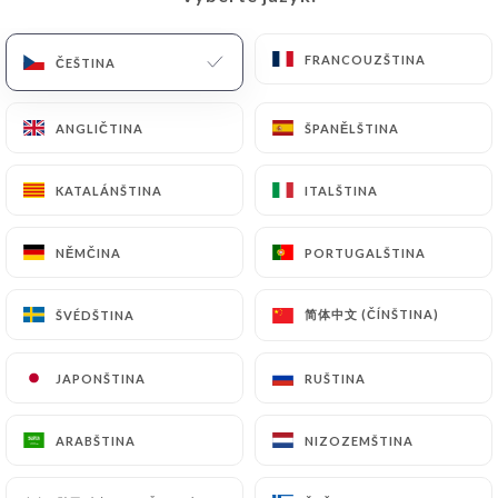
FRANCOUZŠTINA
FRANCOUZŠTINA
ČEŠTINA
ČEŠTINA
ANGLIČTINA
ANGLIČTINA
ŠPANĚLŠTINA
ŠPANĚLŠTINA
KATALÁNŠTINA
KATALÁNŠTINA
ITALŠTINA
ITALŠTINA
941 RECENZE
NĚMČINA
NĚMČINA
PORTUGALŠTINA
PORTUGALŠTINA
CUISINE ORIENTALE
简体中文 (ČÍNŠTINA)
简体中文 (ČÍNŠTINA)
ŠVÉDŠTINA
ŠVÉDŠTINA
3 Rue Kleber
62300 Lens France
JAPONŠTINA
JAPONŠTINA
RUŠTINA
RUŠTINA
ARABŠTINA
ARABŠTINA
NIZOZEMŠTINA
NIZOZEMŠTINA
Kdo jsme?